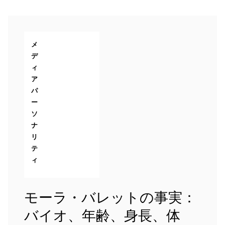
メ
デ
ィ
ア
パ
ー
ソ
ナ
リ
テ
ィ
モーラ・バレットの事実：
バイオ、年齢、身長、体