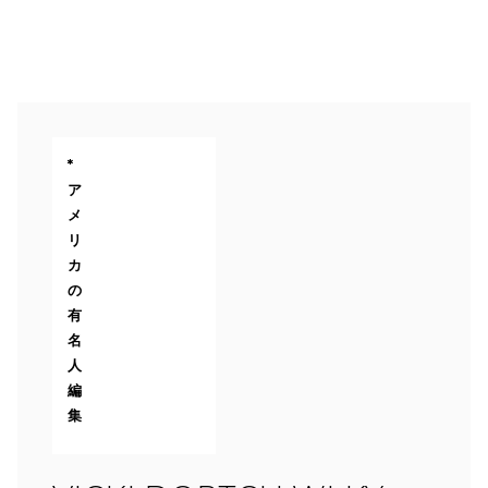
*
ア
メ
リ
カ
の
有
名
人
編
集