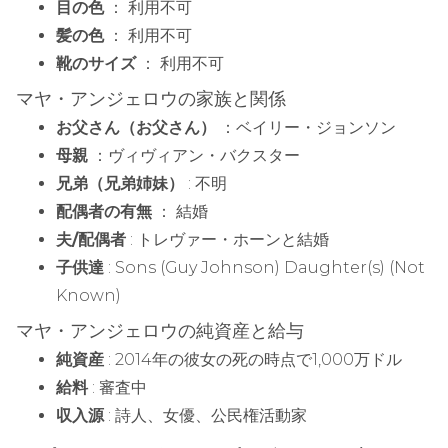
目の色
： 利用不可
髪の色
： 利用不可
靴のサイズ
： 利用不可
マヤ・アンジェロウの家族と関係
お父さん（お父さん）
：ベイリー・ジョンソン
母親
：ヴィヴィアン・バクスター
兄弟（兄弟姉妹）
: 不明
配偶者の有無
： 結婚
夫/配偶者
: トレヴァー・ホーンと結婚
子供達
: Sons (Guy Johnson) Daughter(s) (Not
Known)
マヤ・アンジェロウの純資産と給与
純資産
: 2014年の彼女の死の時点で1,000万ドル
給料
: 審査中
収入源
: 詩人、女優、公民権活動家