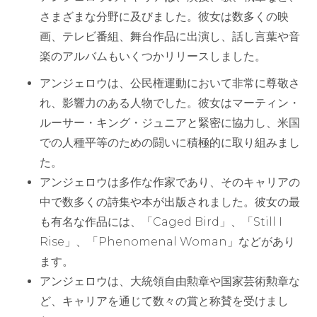
さまざまな分野に及びました。彼女は数多くの映
画、テレビ番組、舞台作品に出演し、話し言葉や音
楽のアルバムもいくつかリリースしました。
アンジェロウは、公民権運動において非常に尊敬さ
れ、影響力のある人物でした。彼女はマーティン・
ルーサー・キング・ジュニアと緊密に協力し、米国
での人種平等のための闘いに積極的に取り組みまし
た。
アンジェロウは多作な作家であり、そのキャリアの
中で数多くの詩集や本が出版されました。彼女の最
も有名な作品には、「Caged Bird」、「Still I
Rise」、「Phenomenal Woman」などがあり
ます。
アンジェロウは、大統領自由勲章や国家芸術勲章な
ど、キャリアを通じて数々の賞と称賛を受けまし