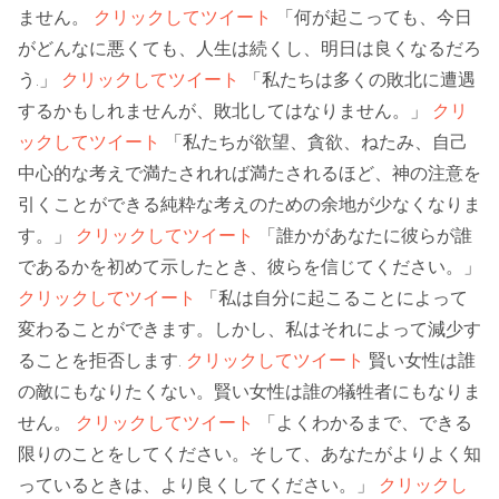
ません。
クリックしてツイート
「何が起こっても、今日
がどんなに悪くても、人生は続くし、明日は良くなるだろ
う.」
クリックしてツイート
「私たちは多くの敗北に遭遇
するかもしれませんが、敗北してはなりません。」
クリ
ックしてツイート
「私たちが欲望、貪欲、ねたみ、自己
中心的な考えで満たされれば満たされるほど、神の注意を
引くことができる純粋な考えのための余地が少なくなりま
す。」
クリックしてツイート
「誰かがあなたに彼らが誰
であるかを初めて示したとき、彼らを信じてください。」
クリックしてツイート
「私は自分に起こることによって
変わることができます。しかし、私はそれによって減少す
ることを拒否します.
クリックしてツイート
賢い女性は誰
の敵にもなりたくない。賢い女性は誰の犠牲者にもなりま
せん。
クリックしてツイート
「よくわかるまで、できる
限りのことをしてください。そして、あなたがよりよく知
っているときは、より良くしてください。」
クリックし