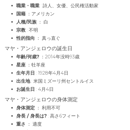
職業・職業
: 詩人、女優、公民権活動家
国籍
：アメリカン
人種/民族
： 白
宗教
: 不明
性的指向
： 真っ直ぐ
マヤ・アンジェロウの誕生日
年齢/何歳?
：2014年没時93歳
星座
：牡羊座
生年月日
: 1928年4月4日
出生地
: 米国ミズーリ州セントルイス
お誕生日
: 4月4日
マヤ・アンジェロウの身体測定
身体測定
： 利用不可
身長 / 身長は?
: 高さ6フィート
重さ
： 適度