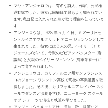
マヤ・アンジェロウは、有名な詩人、作家、公民権
運動家でした。彼女は回顧録で最もよく知られてい
ます, 私は檻に入れられた鳥が歌う理由を知っていま
す.
アンジェロウは、1928 年 4 月 4 日、ミズーリ州セ
ントルイスでマルグリット アニー ジョンソンとして
生まれました。彼女には 2 人の兄、ベイリー Jr. と
ジェームズがいて、母親のビビアン バクスター (看
護師) と父親のベイリー ジョンソン (海軍栄養士) に
よって育てられました。
アンジェロウは、カリフォルニア州サンフランシス
コのジョージ ワシントン高校で高校の卒業証書を取
得しました。その後、カリフォルニア レイバー スク
ールでダンスと演劇を学び、ニューヨーク スクール
オブ ジ アーツで演技と執筆を学びました。
アンジェロウのキャリアは、演技、歌、執筆など、