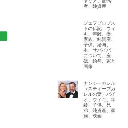
ャリア、配偶
者、純資産
ジェフプロブス
トの伝記、ウィ
キ、年齢、妻、
家族、純資産、
子供、給与、
本、サバイバー
について、座
礁、給与、家と
画像
ナンシーカレル
（スティーブカ
レルの妻）バイ
オ、ウィキ、年
齢、子供、兄
弟、純資産、家
族、映画