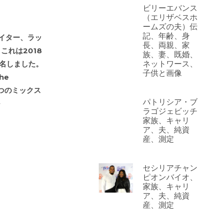
ビリーエバンス
（エリザベスホ
ームズの夫）伝
記、年齢、身
グライター、ラッ
長、両親、家
これは2018
族、妻、既婚、
に署名しました。
ネットワース、
子供と画像
he
の3つのミックス
パトリシア・ブ
ラゴジェビッチ
家族、キャリ
ア、夫、純資
産、測定
セシリアチャン
ピオンバイオ、
家族、キャリ
ア、夫、純資
産、測定