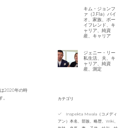
キム・ジョンフ
ァ（J.Fla）バイ
オ、家族、ボー
イフレンド、キ
ャリア、純資
産、キャリア
ジェニー・リー
私生活、夫、キ
ャリア、純資
産、測定
は2020年の時
す。
カテゴリ
Inspekta Mwala（コメディ
アン）本名、部族、略歴、Wiki、