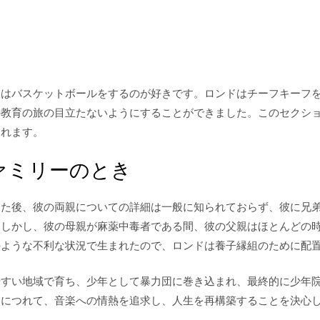
彼はバスケットボールをするのが好きです。ロンドはチーフキーフ
の教育の旅の目立たないようにすることができました。このセクシ
されます。
ァミリーのとき
った後、彼の両親についての詳細は一般に知られておらず、彼に兄
。しかし、彼の母親が麻薬中毒者である間、彼の父親はほとんどの
のような不利な状況で生まれたので、ロンドは養子縁組のために配
やすい地域で育ち、少年として暴力団に巻き込まれ、最終的に少年
るにつれて、音楽への情熱を追求し、人生を再構築することを決心