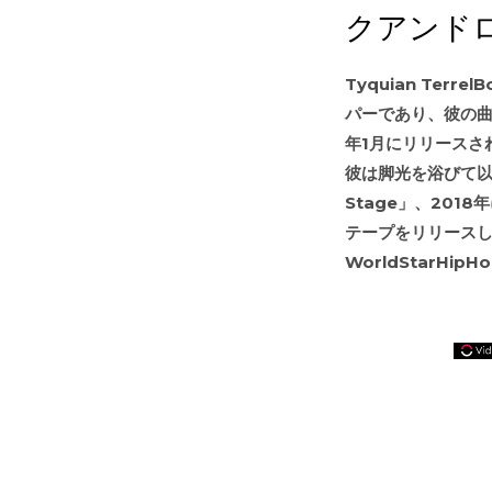
クアンド
Tyquian Ter
パーであり、彼の曲「
年1月にリリースされま
彼は脚光を浴びて以来、
Stage」、2018
テープをリリースし
WorldStarHipH