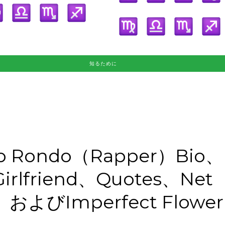
知るために
o Rondo（Rapper）Bio、
irlfriend、Quotes、Net
、およびImperfect Flower