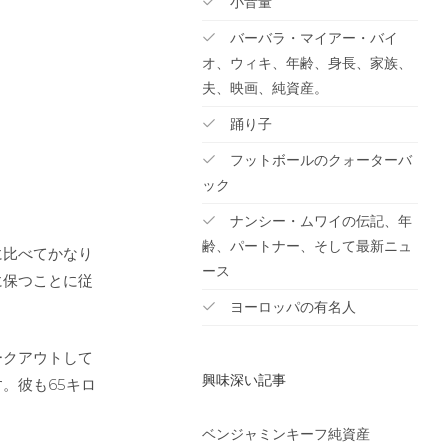
小音量
バーバラ・マイアー・バイ
オ、ウィキ、年齢、身長、家族、
夫、映画、純資産。
踊り子
フットボールのクォーターバ
ック
ナンシー・ムワイの伝記、年
齢、パートナー、そして最新ニュ
に比べてかなり
ース
に保つことに従
ヨーロッパの有名人
ークアウトして
興味深い記事
す。彼も65キロ
ベンジャミンキーフ純資産