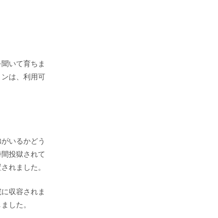
を聞いて育ちま
ョンは、利用可
弟がいるかどう
時間投獄されて
置されました。
院に収容されま
しました。