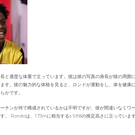
身長と適度な体重で立っています。彼は彼の写真の身長が彼の周囲
えます。彼の魅力的な体格を見ると、ロンドが運動をし、体を健康
明らかです。
ルーチンが何で構成されているかは不明ですが、彼が間違いなくワ
。 Rondoは、1.73mに相当するs 5ft8の推定高さに立っていま
。