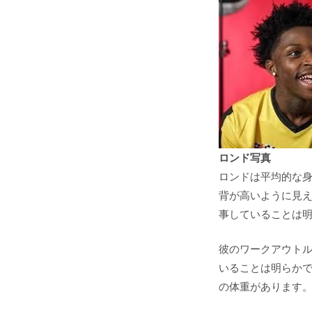
ロンド写真
ロンドは平均的な
背が高いように見
事していることは
彼のワークアウト
いることは明らかです
の体重があります