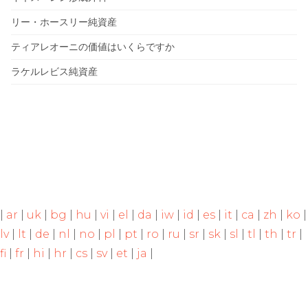
リー・ホースリー純資産
ティアレオーニの価値はいくらですか
ラケルレビス純資産
|
ar
|
uk
|
bg
|
hu
|
vi
|
el
|
da
|
iw
|
id
|
es
|
it
|
ca
|
zh
|
ko
|
lv
|
lt
|
de
|
nl
|
no
|
pl
|
pt
|
ro
|
ru
|
sr
|
sk
|
sl
|
tl
|
th
|
tr
|
fi
|
fr
|
hi
|
hr
|
cs
|
sv
|
et
|
ja
|